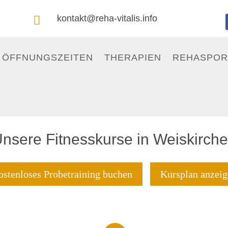
kontakt@reha-vitalis.info

ÖFFNUNGSZEITEN
THERAPIEN
REHASPOR
nsere Fitnesskurse in Weiskirch
stenloses Probetraining buchen
Kursplan anzeig