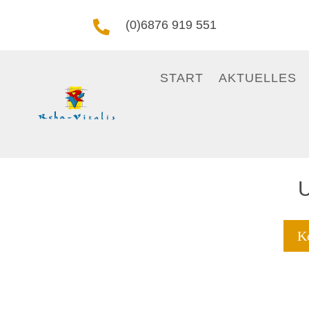
(0)6876 919 551

START
AKTUELLES
U
Ko